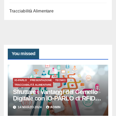
Tracciabilità Alimentare
You missed
IO-PARLO
PRESENTAZIONE
TECNICI
TRACCIABILITÀ ALIMENTARE
Sfruttare i Vantaggi del Gemello
Digitale con IO-PARLO di RFID
SISTEMI SRL
14 MARZO 2024
ADMIN