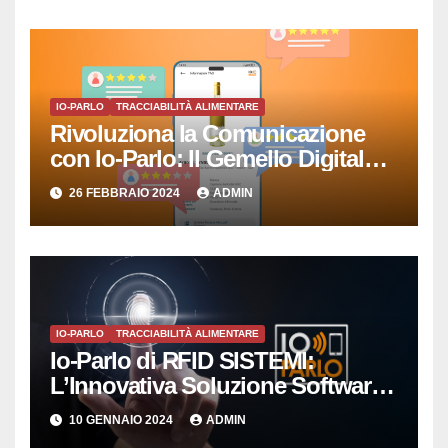
IO-PARLO
TRACCIABILITÀ ALIMENTARE
Rivoluziona la Comunicazione
con Io-Parlo: Il Gemello Digitale
che Semplicemente Parla
26 FEBBRAIO 2024
ADMIN
IO-PARLO
TRACCIABILITÀ ALIMENTARE
Io-Parlo di RFID SISTEMI:
L’Innovativa Soluzione Software
per la Gestione Intelligente delle
10 GENNAIO 2024
ADMIN
Copie Digitali