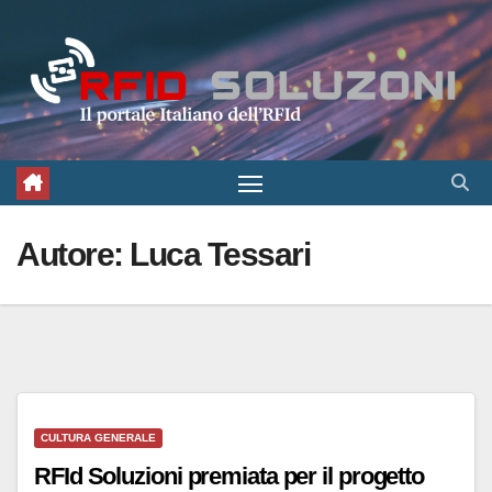
Salta
al
contenuto
Autore:
Luca Tessari
CULTURA GENERALE
RFId Soluzioni premiata per il progetto