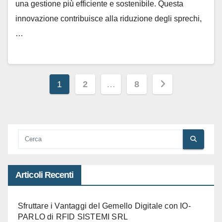
una gestione più efficiente e sostenibile. Questa
innovazione contribuisce alla riduzione degli sprechi,
…
Paginazione
1
2
…
8
degli
articoli
Articoli Recenti
Sfruttare i Vantaggi del Gemello Digitale con IO-
PARLO di RFID SISTEMI SRL