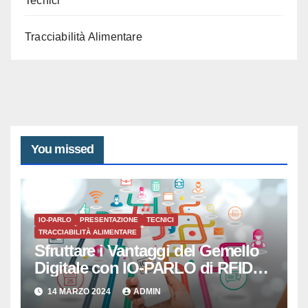
Tecnici
Tracciabilità Alimentare
You missed
IO-PARLO
PRESENTAZIONE
TECNICI
TRACCIABILITÀ ALIMENTARE
Sfruttare i Vantaggi del Gemello
Digitale con IO-PARLO di RFID
SISTEMI SRL
14 MARZO 2024
ADMIN