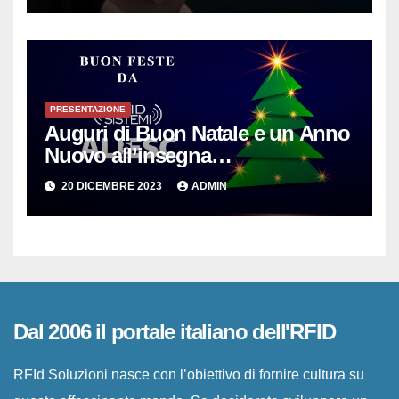
PRESENTAZIONE
Auguri di Buon Natale e un Anno
Nuovo all’insegna
dell’Innovazione per le PMI
20 DICEMBRE 2023
ADMIN
Dal 2006 il portale italiano dell'RFID
RFId Soluzioni nasce con l’obiettivo di fornire cultura su