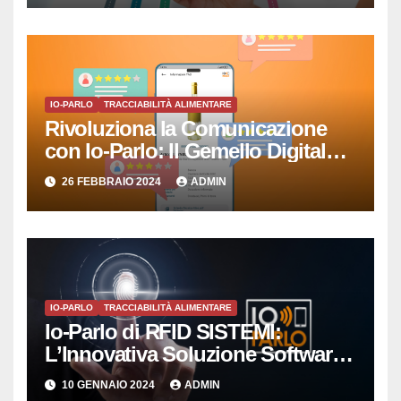
IO-PARLO
TRACCIABILITÀ ALIMENTARE
Rivoluziona la Comunicazione
con Io-Parlo: Il Gemello Digitale
che Semplicemente Parla
26 FEBBRAIO 2024
ADMIN
IO-PARLO
TRACCIABILITÀ ALIMENTARE
Io-Parlo di RFID SISTEMI:
L’Innovativa Soluzione Software
per la Gestione Intelligente delle
10 GENNAIO 2024
ADMIN
Copie Digitali