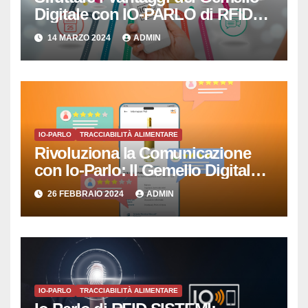
Digitale con IO-PARLO di RFID
SISTEMI SRL
14 MARZO 2024
ADMIN
IO-PARLO
TRACCIABILITÀ ALIMENTARE
Rivoluziona la Comunicazione
con Io-Parlo: Il Gemello Digitale
che Semplicemente Parla
26 FEBBRAIO 2024
ADMIN
IO-PARLO
TRACCIABILITÀ ALIMENTARE