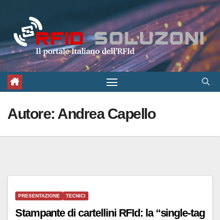
Salta
al
contenuto
Autore:
Andrea Capello
PRESENTAZIONE
TECNICI
Stampante di cartellini RFId: la “single-tag