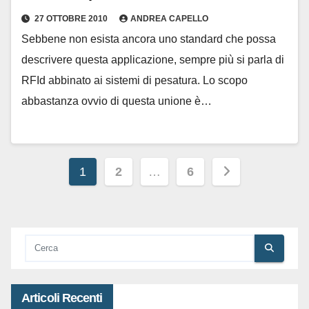
27 OTTOBRE 2010
ANDREA CAPELLO
Sebbene non esista ancora uno standard che possa
descrivere questa applicazione, sempre più si parla di
RFId abbinato ai sistemi di pesatura. Lo scopo
abbastanza ovvio di questa unione è…
Paginazione
1
2
…
6
degli
articoli
Articoli Recenti