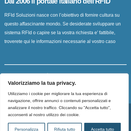
Dal 2006 il portale italiano dell'RFID
RFId Soluzioni nasce con l’obiettivo di fornire cultura su
questo affascinante mondo. Se desiderate sviluppare un
sistema RFId o capire se la vostra richiesta e’ fattibile,
troverete qui le informazioni necessarie al vostro caso
Valorizziamo la tua privacy.
Utilizziamo i cookie per migliorare la tua esperienza di
navigazione, offrire annunci o contenuti personalizzati e
analizzare il nostro traffico. Cliccando su "Accetta tutto",
Proudly powered by WordPress
|
Tema:
Newsup
di
Themeansar
.
acconsenti al nostro utilizzo dei cookie.
Home
Privacy Policy
Cookie Policy
Informativa Newsletter
Personalizza
Rifiuta tutto
Accetta tutto