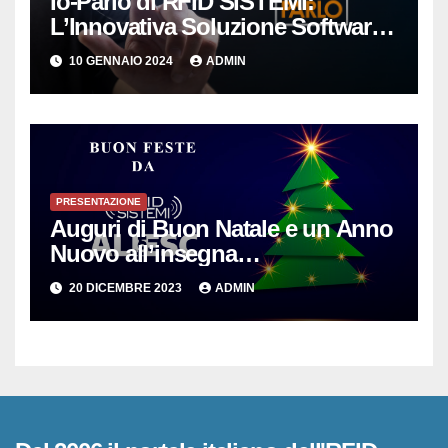
Io-Parlo di RFID SISTEMI:
L’Innovativa Soluzione Software
per la Gestione Intelligente delle
10 GENNAIO 2024
ADMIN
Copie Digitali
PRESENTAZIONE
Auguri di Buon Natale e un Anno
Nuovo all’insegna
dell’Innovazione per le PMI
20 DICEMBRE 2023
ADMIN