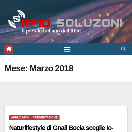
Salta
al
contenuto
Mese:
Marzo 2018
APPLICATIVI
PRESENTAZIONE
Naturlifestyle di Gnali Bocia sceglie Io-