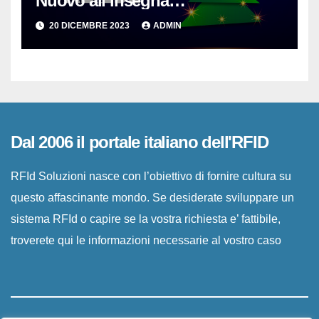
Nuovo all’insegna
dell’Innovazione per le PMI
20 DICEMBRE 2023
ADMIN
Dal 2006 il portale italiano dell'RFID
RFId Soluzioni nasce con l’obiettivo di fornire cultura su
questo affascinante mondo. Se desiderate sviluppare un
sistema RFId o capire se la vostra richiesta e’ fattibile,
troverete qui le informazioni necessarie al vostro caso