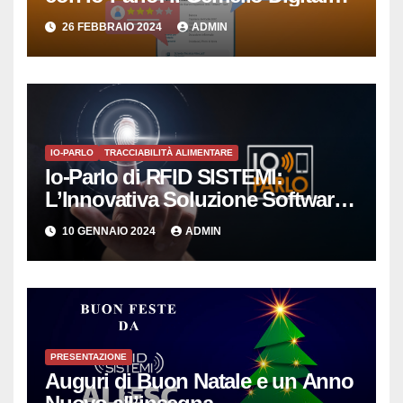
che Semplicemente Parla
26 FEBBRAIO 2024
ADMIN
IO-PARLO
TRACCIABILITÀ ALIMENTARE
Io-Parlo di RFID SISTEMI:
L’Innovativa Soluzione Software
per la Gestione Intelligente delle
10 GENNAIO 2024
ADMIN
Copie Digitali
PRESENTAZIONE
Auguri di Buon Natale e un Anno