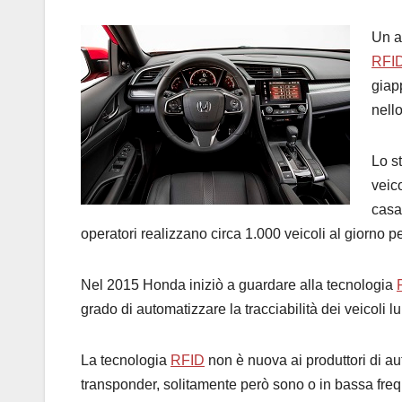
Un a
RFI
giap
nell
Lo s
veico
casa
operatori realizzano circa 1.000 veicoli al giorno p
Nel 2015 Honda iniziò a guardare alla tecnologia
grado di automatizzare la tracciabilità dei veicoli l
La tecnologia
RFID
non è nuova ai produttori di aut
transponder, solitamente però sono o in bassa freq