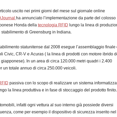
rticolo uscito nei primi giorni del mese sul giornale online
DJournal
ha annunciato l’implementazione da parte del colosso
ponese Honda della
tecnologia RFID
lungo la linea di produzio
o stabilimento di Greensburg in Indiana.
tabilimento statunitense dal 2008 esegue l’assemblaggio finale 
li Civic, CR-V e Acuras ( la linea di prodotti con motore ibrido d
 giapponese). In un area di circa 120.000
metri quadri i 2.400
er un totale annuo di circa 250.000 veicoli.
RFID
passiva con lo scopo di realizzare un sistema informatizza
ungo la linea produttiva e in fase di stoccaggio del prodotto finito
omobili, infatti ogni vettura al suo interno già possiede diversi
uenza, come per esempio il dispositivo di sicurezza inserito nel