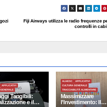
egozi
Fiji Airways utilizza le radio frequenze pe
controlli in cab
ALI4ESC
APPLICATIVI
APPLICATIVI
CULTURA GENERALE
 GENERALE
TRACCIABILITÀ ALIMENTARE
ggi Tangibili:
Massimizzare
alizzazione e il
l’Investimento: Il