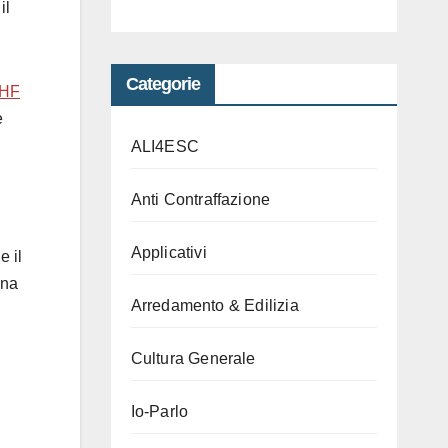
il
Categorie
UHF
e
ALI4ESC
Anti Contraffazione
Applicativi
e il
una
Arredamento & Edilizia
Cultura Generale
Io-Parlo