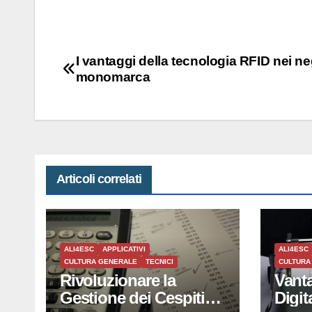
Navigazione
I vantaggi della tecnologia RFID nei n
monomarca
articoli
Articoli correlati
ALI4ESC
APPLICATIVI
ALI4ESC
CULTURA GENERALE
TECNICI
CULTURA
Rivoluzionare la
Vanta
Gestione dei Cespiti
Digit