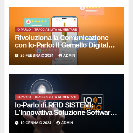
IO-PARLO
TRACCIABILITÀ ALIMENTARE
Rivoluziona la Comunicazione
con Io-Parlo: Il Gemello Digitale
che Semplicemente Parla
26 FEBBRAIO 2024
ADMIN
IO-PARLO
TRACCIABILITÀ ALIMENTARE
Io-Parlo di RFID SISTEMI:
L’Innovativa Soluzione Software
per la Gestione Intelligente delle
10 GENNAIO 2024
ADMIN
Copie Digitali