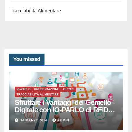
Tracciabilità Alimentare
You missed
IO-PARLO
PRESENTAZIONE
TECNICI
TRACCIABILITÀ ALIMENTARE
Sfruttare i Vantaggi del Gemello
Digitale con IO-PARLO di RFID
SISTEMI SRL
14 MARZO 2024
ADMIN