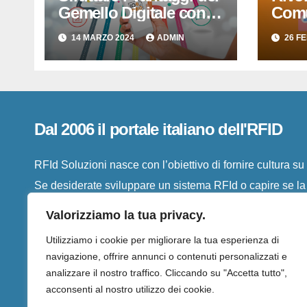
Gemello Digitale con
Comu
IO-PARLO di RFID
Parlo
14 MARZO 2024
ADMIN
26 F
SISTEMI SRL
Digit
Semp
Dal 2006 il portale italiano dell'RFID
RFId Soluzioni nasce con l’obiettivo di fornire cultura s
Se desiderate sviluppare un sistema RFId o capire se la vo
troverete qui le informazioni necessarie al vostro caso
Valorizziamo la tua privacy.
Utilizziamo i cookie per migliorare la tua esperienza di
navigazione, offrire annunci o contenuti personalizzati e
analizzare il nostro traffico. Cliccando su "Accetta tutto",
acconsenti al nostro utilizzo dei cookie.