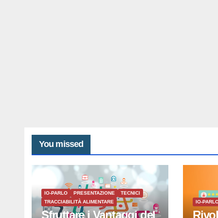
You missed
IO-PARLO
PRESENTAZIONE
TECNICI
TRACCIABILITÀ ALIMENTARE
IO-PARL
Sfruttare i Vantaggi del
Rivo