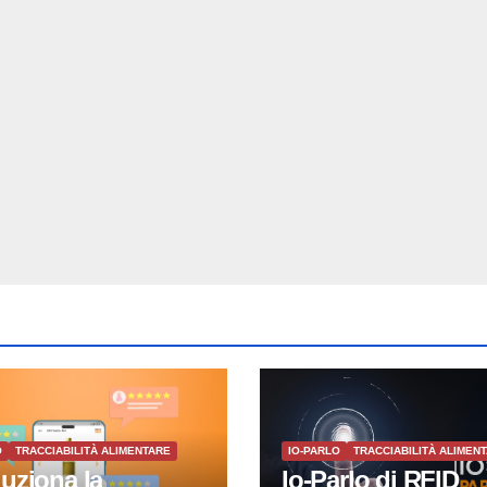
O
TRACCIABILITÀ ALIMENTARE
IO-PARLO
TRACCIABILITÀ ALIMEN
luziona la
Io-Parlo di RFID