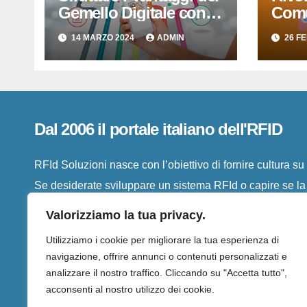
Gemello Digitale con
Comu
IO-PARLO di RFID
Parlo
14 MARZO 2024
ADMIN
26 F
SISTEMI SRL
Digit
Semp
Dal 2006 il portale italiano dell'RFID
RFId Soluzioni nasce con l’obiettivo di fornire cultura s
Se desiderate sviluppare un sistema RFId o capire se la vo
troverete qui le informazioni necessarie al vostro caso
Valorizziamo la tua privacy.
Utilizziamo i cookie per migliorare la tua esperienza di
navigazione, offrire annunci o contenuti personalizzati e
analizzare il nostro traffico. Cliccando su "Accetta tutto",
acconsenti al nostro utilizzo dei cookie.