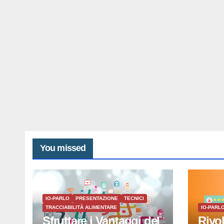
You missed
IO-PARLO
PRESENTAZIONE
TECNICI
TRACCIABILITÀ ALIMENTARE
IO-PARL
Sfruttare i Vantaggi del
Rivo