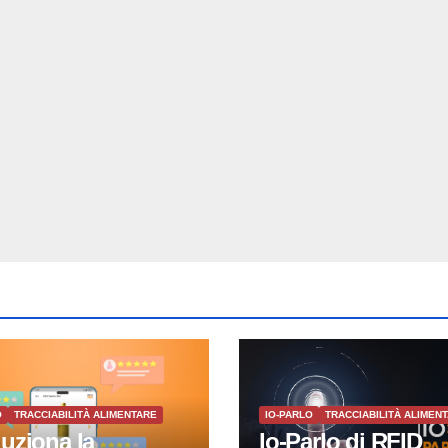
O
TRACCIABILITÀ ALIMENTARE
IO-PARLO
TRACCIABILITÀ ALIMEN
luziona la
Io-Parlo di RFID