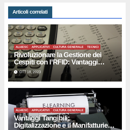
Articoli correlati
ALI4ESC
APPLICATIVI
CULTURA GENERALE
TECNICI
Rivoluzionare la Gestione dei
Cespiti con l’RFID: Vantaggi
Tangibili
OTT 18, 2023
ALI4ESC
APPLICATIVI
CULTURA GENERALE
Vantaggi Tangibili:
Digitalizzazione e il Manifatturiero