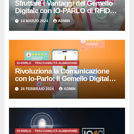
Sfruttare i Vantaggi del Gemello
Digitale con IO-PARLO di RFID
SISTEMI SRL
14 MARZO 2024
ADMIN
IO-PARLO
TRACCIABILITÀ ALIMENTARE
Rivoluziona la Comunicazione
con Io-Parlo: Il Gemello Digitale
che Semplicemente Parla
26 FEBBRAIO 2024
ADMIN
IO-PARLO
TRACCIABILITÀ ALIMENTARE