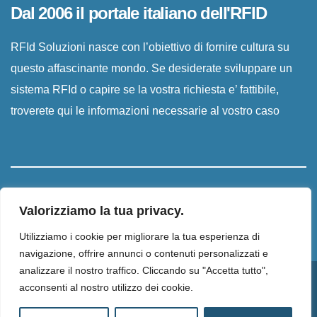
Dal 2006 il portale italiano dell'RFID
RFId Soluzioni nasce con l’obiettivo di fornire cultura su
questo affascinante mondo. Se desiderate sviluppare un
sistema RFId o capire se la vostra richiesta e’ fattibile,
troverete qui le informazioni necessarie al vostro caso
Valorizziamo la tua privacy.
Utilizziamo i cookie per migliorare la tua esperienza di
navigazione, offrire annunci o contenuti personalizzati e
analizzare il nostro traffico. Cliccando su "Accetta tutto",
acconsenti al nostro utilizzo dei cookie.
Proudly powered by WordPress
|
Tema:
Newsup
di
Themeansar
.