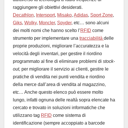
raggiungere gli obiettivi desiderati.
Decathlon
,
Intersport
,
Misako
,
Adidas
,
Sport Zone
,
Giks
,
Wolky
,
Moncler
,
Spyder
, etc… sono alcuni
dei molti nomi che hanno scelto l’
RFID
come
strumento per implementare una
tracciabilità
delle
proprie produzioni, migliorare l’accuratezza e la
velocità degli inventari, per gestire il riordino
programmato al fine di eliminare problemi di
stock-
out,
per migliorare il servizio ai clienti, gestire le
pratiche di vendita nei punti vendita e riordino
della merce dall’area di vendita al magazzino,
etc… Anche questo elenco può essere molto
lungo, infatti ognuna delle realtà sopra elencate ha
cercato e trovato in soluzioni informatiche che
utilizzano tag
RFID
come sistema di
identificazione (sempre accoppiato a barcode