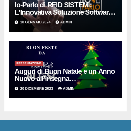
Io-Parlo di RFID SISTEMI:
L’Innovativa Soluzione Software
per la Gestione Intelligente delle
10 GENNAIO 2024
ADMIN
Copie Digitali
PRESENTAZIONE
Auguri di Buon Natale e un Anno
Nuovo all’insegna
dell’Innovazione per le PMI
20 DICEMBRE 2023
ADMIN