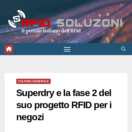
Salta
al
contenuto
CULTURA GENERALE
Superdry e la fase 2 del
suo progetto RFID per i
negozi