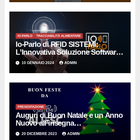
IO-PARLO
TRACCIABILITÀ ALIMENTARE
Io-Parlo di RFID SISTEMI:
L’Innovativa Soluzione Software
per la Gestione Intelligente delle
10 GENNAIO 2024
ADMIN
Copie Digitali
PRESENTAZIONE
Auguri di Buon Natale e un Anno
Nuovo all’insegna
dell’Innovazione per le PMI
20 DICEMBRE 2023
ADMIN