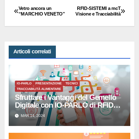
Vetro ancora un
RFID-SISTEMI a mcT
Navigazione
“MARCHIO VENETO”
Visione e Tracciabilità
articoli
Articoli correlati
IO-PARLO
PRESENTAZIONE
TECNICI
TRACCIABILITÀ ALIMENTARE
Sfruttare i Vantaggi del Gemello
Digitale con IO-PARLO di RFID
SISTEMI SRL
MAR 14, 2024