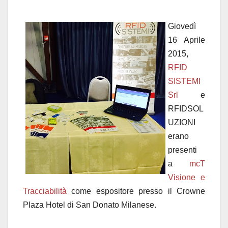
Giovedì
16 Aprile
2015,
RFID
SISTEMI
Srl
e
RFIDSOL
UZIONI
erano
presenti
a
mcT
Visione e
Tracciabilità
come espositore presso il Crowne
Plaza Hotel di San Donato Milanese.