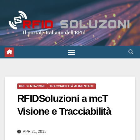
Salta
al
contenuto
PRESENTAZIONE
TRACCIABILITÀ ALIMENTARE
RFIDSoluzioni a mcT
Visione e Tracciabilità
APR 21, 2015