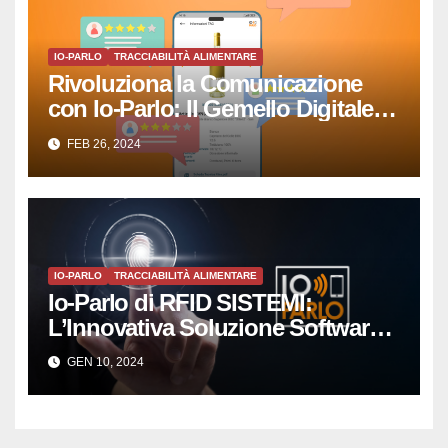
IO-PARLO
TRACCIABILITÀ ALIMENTARE
Rivoluziona la Comunicazione
con Io-Parlo: Il Gemello Digitale
che Semplicemente Parla
FEB 26, 2024
IO-PARLO
TRACCIABILITÀ ALIMENTARE
Io-Parlo di RFID SISTEMI:
L’Innovativa Soluzione Software
per la Gestione Intelligente delle
GEN 10, 2024
Copie Digitali