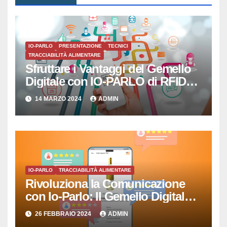
IO-PARLO
PRESENTAZIONE
TECNICI
TRACCIABILITÀ ALIMENTARE
Sfruttare i Vantaggi del Gemello
Digitale con IO-PARLO di RFID
SISTEMI SRL
14 MARZO 2024
ADMIN
IO-PARLO
TRACCIABILITÀ ALIMENTARE
Rivoluziona la Comunicazione
con Io-Parlo: Il Gemello Digitale
che Semplicemente Parla
26 FEBBRAIO 2024
ADMIN