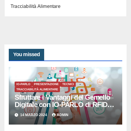
Tracciabilità Alimentare
You missed
IO-PARLO
PRESENTAZIONE
TECNICI
TRACCIABILITÀ ALIMENTARE
Sfruttare i Vantaggi del Gemello
Digitale con IO-PARLO di RFID
SISTEMI SRL
14 MARZO 2024
ADMIN