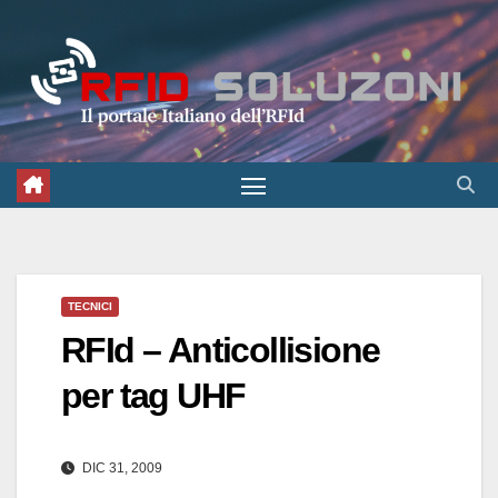
Salta
al
contenuto
TECNICI
RFId – Anticollisione
per tag UHF
DIC 31, 2009