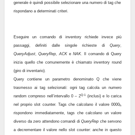
generale è quindi possibile selezionare una numero di tag che
rispondano a determinati criteri.
Eseguire un comando di inventory richiede invece più
passaggi, definiti dalle singole richieste di
Query
,
QueryAdjust
,
QueryRep
,
ACK
e
NAK
. Il comando di Query
inizia quello che comunemente è chiamato inventory round
(giro di inventario).
Query contiene un parametro denominato Q che viene
trasmesso ai tag selezionati: ogni tag calcola un numero
Q-1
random compreso nell’intervallo 0 – 2
(inclusi) e lo carica
nel proprio slot counter. Tags che calcolano il valore 0000
h
rispondono immediatamente, tags che calcolano un valore
diverso da zero attendono comandi di
QueryRep
che servono
a decrementare il valore nello slot counter: anche in questo