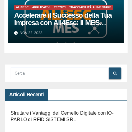
ALI4ESC
APPLICATIVI
TECNICI
TRACCIABILITÀ ALIMENTARE
Accelerare il Successo della Tua
Impresa con Ali4Esc: Il MES
All’avanguardia per la Piccola e
NOV 22, 2023
Media Impresa
Articoli Recenti
Sfruttare i Vantaggi del Gemello Digitale con IO-
PARLO di RFID SISTEMI SRL