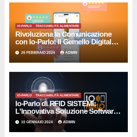
IO-PARLO
TRACCIABILITÀ ALIMENTARE
Rivoluziona la Comunicazione
con Io-Parlo: Il Gemello Digitale
che Semplicemente Parla
26 FEBBRAIO 2024
ADMIN
IO-PARLO
TRACCIABILITÀ ALIMENTARE
Io-Parlo di RFID SISTEMI:
L’Innovativa Soluzione Software
per la Gestione Intelligente delle
10 GENNAIO 2024
ADMIN
Copie Digitali