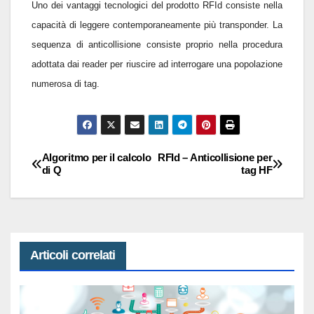
Uno dei vantaggi tecnologici del prodotto RFId consiste nella
capacità di leggere contemporaneamente più transponder. La
sequenza di anticollisione consiste proprio nella procedura
adottata dai reader per riuscire ad interrogare una popolazione
numerosa di tag.
Algoritmo per il calcolo
RFId – Anticollisione per
Navigazione
di Q
tag HF
articoli
Articoli correlati