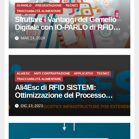
IO-PARLO
PRESENTAZIONE
TECNICI
TRACCIABILITÀ ALIMENTARE
Sfruttare i Vantaggi del Gemello
Digitale con IO-PARLO di RFID
SISTEMI SRL
MAR 14, 2024
ALI4ESC
ANTI CONTRAFFAZIONE
APPLICATIVI
TECNICI
TRACCIABILITÀ ALIMENTARE
Ali4Esc di RFID SISTEMI:
Ottimizzazione del Processo
Produttivo per Piccole e Medie
DIC 13, 2023
Imprese tramite la Tecnologia
RFID