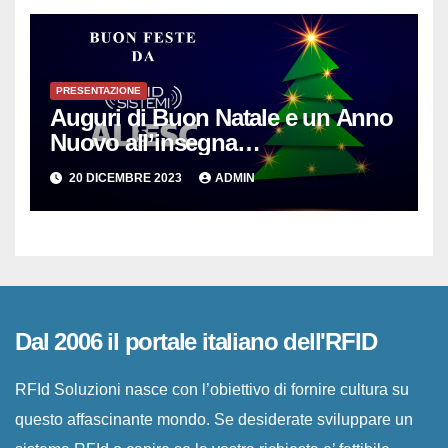
PRESENTAZIONE
Auguri di Buon Natale e un Anno
Nuovo all’insegna
dell’Innovazione per le PMI
20 DICEMBRE 2023
ADMIN
Dal 2006 il portale italiano dell'RFID
RFId Soluzioni nasce con l’obiettivo di fornire cultura su
questo affascinante mondo. Se desiderate sviluppare un