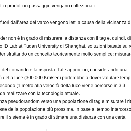
ti i prodotti in passaggio vengano collezionati.
ori dall’area del varco vengono letti a causa della vicinanza di 
der non è in grado di misurare la distanza con il tag e, quindi, di
Auto ID Lab at Fudan University di Shanghai, soluzioni basate su 
ader sfruttando un concetto teoricamente molto semplice: misurare
one del comando e la risposta. Tale approccio, considerando una
ità della luce (300.000 Km/sec) porterebbe a dover valutare temp
secondo (1 metro alla velocità della luce viene percorso in 3,3
da realizzare con la tecnologia attuale.
enza pseudorandom verso una popolazione di tag e misurare i rit
sposte della popolazione più prossima. In base al tempo intercorso
ore il sistema è in grado di stimare una distanza con una certa