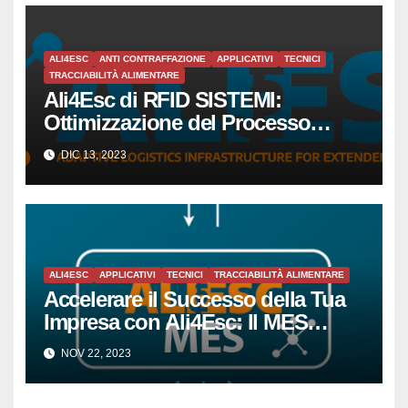
ALI4ESC
ANTI CONTRAFFAZIONE
APPLICATIVI
TECNICI
TRACCIABILITÀ ALIMENTARE
Ali4Esc di RFID SISTEMI:
Ottimizzazione del Processo
Produttivo per Piccole e Medie
DIC 13, 2023
Imprese tramite la Tecnologia
RFID
ALI4ESC
APPLICATIVI
TECNICI
TRACCIABILITÀ ALIMENTARE
Accelerare il Successo della Tua
Impresa con Ali4Esc: Il MES
All’avanguardia per la Piccola e
NOV 22, 2023
Media Impresa