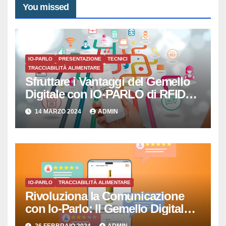
You missed
IO-PARLO
PRESENTAZIONE
TECNICI
TRACCIABILITÀ ALIMENTARE
Sfruttare i Vantaggi del Gemello
Digitale con IO-PARLO di RFID
SISTEMI SRL
14 MARZO 2024
ADMIN
IO-PARLO
TRACCIABILITÀ ALIMENTARE
Rivoluziona la Comunicazione
con Io-Parlo: Il Gemello Digitale
che Semplicemente Parla