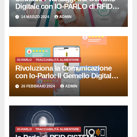
Digitale con IO-PARLO di RFID
SISTEMI SRL
14 MARZO 2024
ADMIN
IO-PARLO
TRACCIABILITÀ ALIMENTARE
Rivoluziona la Comunicazione
con Io-Parlo: Il Gemello Digitale
che Semplicemente Parla
26 FEBBRAIO 2024
ADMIN
IO-PARLO
TRACCIABILITÀ ALIMENTARE