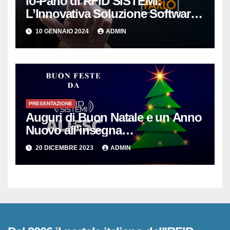
Io-Parlo di RFID SISTEMI:
L’Innovativa Soluzione Software
per la Gestione Intelligente delle
10 GENNAIO 2024
ADMIN
Copie Digitali
PRESENTAZIONE
Auguri di Buon Natale e un Anno
Nuovo all’insegna
dell’Innovazione per le PMI
20 DICEMBRE 2023
ADMIN