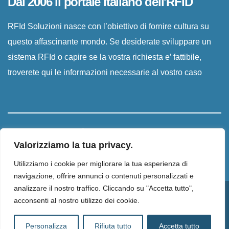
Dal 2006 il portale italiano dell'RFID
RFId Soluzioni nasce con l’obiettivo di fornire cultura su
questo affascinante mondo. Se desiderate sviluppare un
sistema RFId o capire se la vostra richiesta e’ fattibile,
troverete qui le informazioni necessarie al vostro caso
Valorizziamo la tua privacy.
Utilizziamo i cookie per migliorare la tua esperienza di
navigazione, offrire annunci o contenuti personalizzati e
analizzare il nostro traffico. Cliccando su "Accetta tutto",
Proudly powered by WordPress
|
Tema:
Newsup
di
Themeansar
.
acconsenti al nostro utilizzo dei cookie.
Home
Privacy Policy
Cookie Policy
Informativa Newsletter
Personalizza
Rifiuta tutto
Accetta tutto