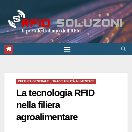
Salta
al
contenuto
CULTURA GENERALE
TRACCIABILITÀ ALIMENTARE
La tecnologia RFID
nella filiera
agroalimentare