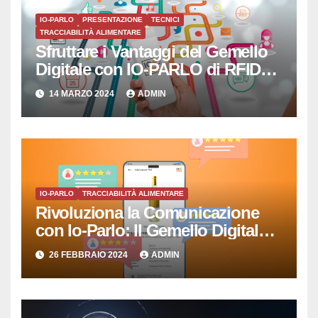
IO-PARLO
PRESENTAZIONE
TECNICI
TRACCIABILITÀ ALIMENTARE
Sfruttare i Vantaggi del Gemello
Digitale con IO-PARLO di RFID
SISTEMI SRL
14 MARZO 2024
ADMIN
IO-PARLO
TRACCIABILITÀ ALIMENTARE
Rivoluziona la Comunicazione
con Io-Parlo: Il Gemello Digitale
che Semplicemente Parla
26 FEBBRAIO 2024
ADMIN