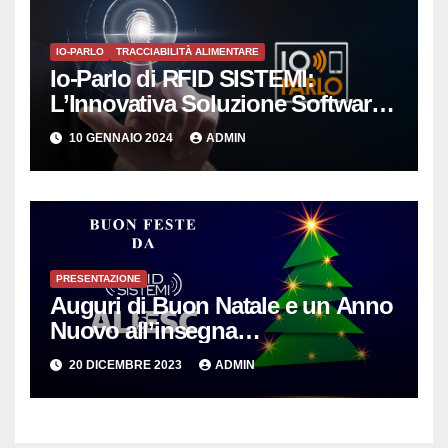
IO-PARLO
TRACCIABILITÀ ALIMENTARE
Io-Parlo di RFID SISTEMI:
L’Innovativa Soluzione Software
per la Gestione Intelligente delle
10 GENNAIO 2024
ADMIN
Copie Digitali
PRESENTAZIONE
Auguri di Buon Natale e un Anno
Nuovo all’insegna
dell’Innovazione per le PMI
20 DICEMBRE 2023
ADMIN