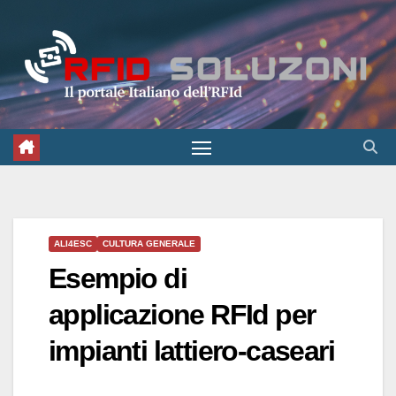
Salta
al
contenuto
ALI4ESC
CULTURA GENERALE
Esempio di
applicazione RFId per
impianti lattiero-caseari