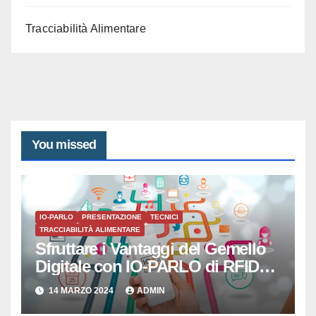
Tracciabilità Alimentare
You missed
IO-PARLO
PRESENTAZIONE
TECNICI
TRACCIABILITÀ ALIMENTARE
Sfruttare i Vantaggi del Gemello
Digitale con IO-PARLO di RFID
SISTEMI SRL
14 MARZO 2024
ADMIN