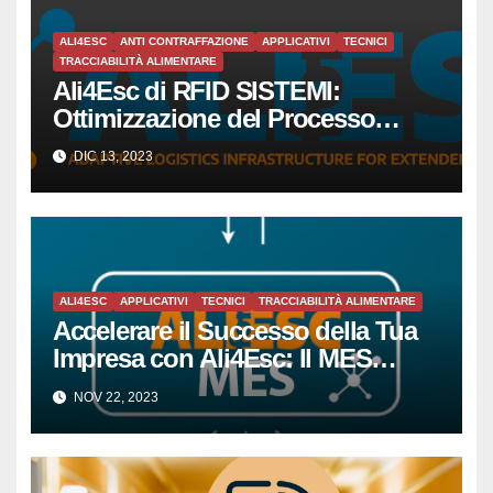
ALI4ESC
ANTI CONTRAFFAZIONE
APPLICATIVI
TECNICI
TRACCIABILITÀ ALIMENTARE
Ali4Esc di RFID SISTEMI:
Ottimizzazione del Processo
Produttivo per Piccole e Medie
DIC 13, 2023
Imprese tramite la Tecnologia
RFID
ALI4ESC
APPLICATIVI
TECNICI
TRACCIABILITÀ ALIMENTARE
Accelerare il Successo della Tua
Impresa con Ali4Esc: Il MES
All’avanguardia per la Piccola e
NOV 22, 2023
Media Impresa