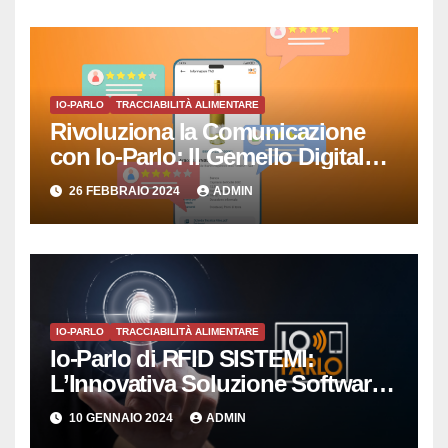
IO-PARLO
TRACCIABILITÀ ALIMENTARE
Rivoluziona la Comunicazione
con Io-Parlo: Il Gemello Digitale
che Semplicemente Parla
26 FEBBRAIO 2024
ADMIN
IO-PARLO
TRACCIABILITÀ ALIMENTARE
Io-Parlo di RFID SISTEMI:
L’Innovativa Soluzione Software
per la Gestione Intelligente delle
10 GENNAIO 2024
ADMIN
Copie Digitali