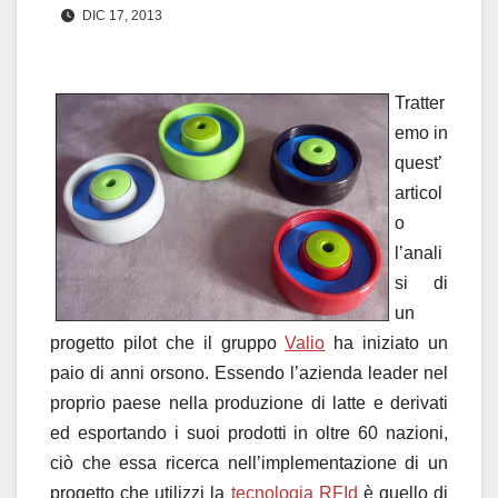
DIC 17, 2013
Tratter
emo in
quest’
articol
o
l’anali
si di
un
progetto pilot che il gruppo
Valio
ha iniziato un
paio di anni orsono. Essendo l’azienda leader nel
proprio paese nella produzione di latte e derivati
ed esportando i suoi prodotti in oltre 60 nazioni,
ciò che essa ricerca nell’implementazione di un
progetto che utilizzi la
tecnologia RFId
è quello di