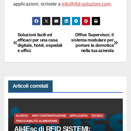
applicazioni, scrivete a
info@rfid-soluzioni.com
.
Soluzioni facili ed
Office Supervisor, il
Navigazione
efficaci per una casa
sistema modulare per
digitale, hotel, ospedali
portare la domotica
articoli
e uffici.
nella tua azienda
Articoli correlati
ALI4ESC
ANTI CONTRAFFAZIONE
APPLICATIVI
TECNICI
TRACCIABILITÀ ALIMENTARE
Ali4Esc di RFID SISTEMI: