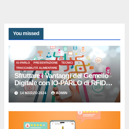
You missed
IO-PARLO
PRESENTAZIONE
TECNICI
TRACCIABILITÀ ALIMENTARE
Sfruttare i Vantaggi del Gemello
Digitale con IO-PARLO di RFID
SISTEMI SRL
14 MARZO 2024
ADMIN