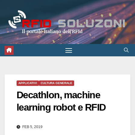
Salta
al
contenuto
APPLICATIVI
CULTURA GENERALE
Decathlon, machine
learning robot e RFID
FEB 5, 2019