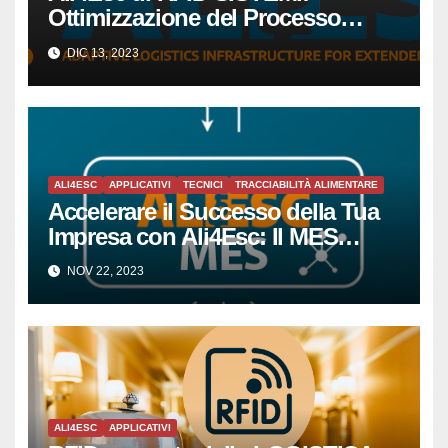
Ottimizzazione del Processo
Produttivo per Piccole e Medie
DIC 13, 2023
Imprese tramite la Tecnologia
RFID
ALI4ESC
APPLICATIVI
TECNICI
TRACCIABILITÀ ALIMENTARE
Accelerare il Successo della Tua
Impresa con Ali4Esc: Il MES
All’avanguardia per la Piccola e
NOV 22, 2023
Media Impresa
ALI4ESC
APPLICATIVI