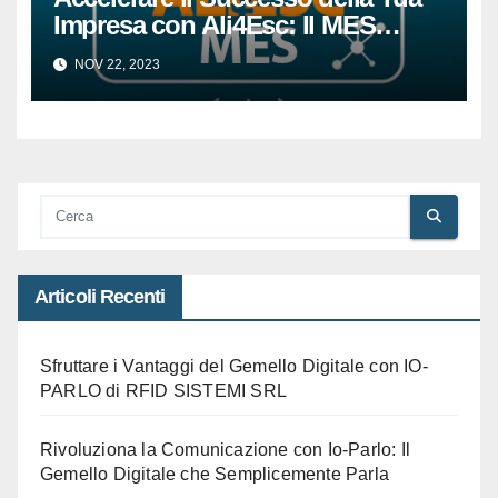
Impresa con Ali4Esc: Il MES
All’avanguardia per la Piccola e
NOV 22, 2023
Media Impresa
Articoli Recenti
Sfruttare i Vantaggi del Gemello Digitale con IO-
PARLO di RFID SISTEMI SRL
Rivoluziona la Comunicazione con Io-Parlo: Il
Gemello Digitale che Semplicemente Parla