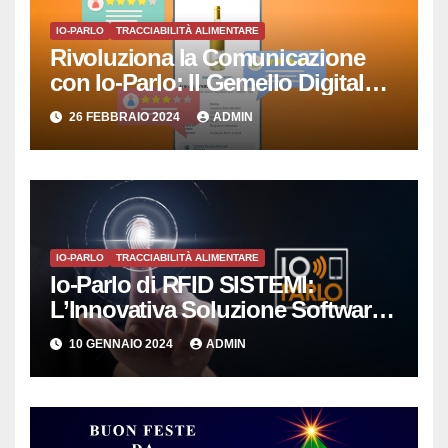
IO-PARLO
TRACCIABILITÀ ALIMENTARE
Rivoluziona la Comunicazione
con Io-Parlo: Il Gemello Digitale
che Semplicemente Parla
26 FEBBRAIO 2024
ADMIN
IO-PARLO
TRACCIABILITÀ ALIMENTARE
Io-Parlo di RFID SISTEMI:
L’Innovativa Soluzione Software
per la Gestione Intelligente delle
10 GENNAIO 2024
ADMIN
Copie Digitali