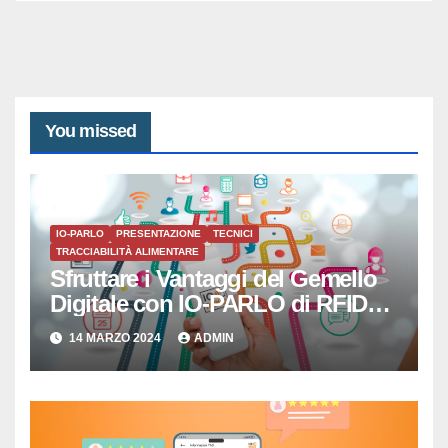
You missed
IO-PARLO
PRESENTAZIONE
TECNICI
TRACCIABILITÀ ALIMENTARE
Sfruttare i Vantaggi del Gemello
Digitale con IO-PARLO di RFID
SISTEMI SRL
14 MARZO 2024
ADMIN