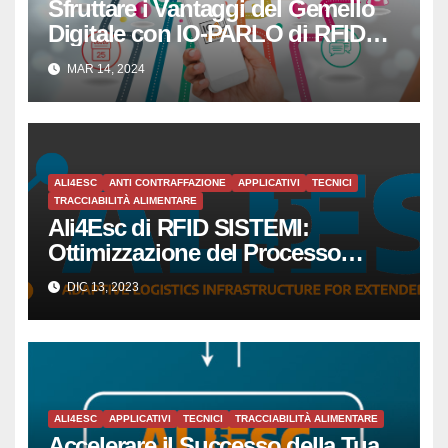
Sfruttare i Vantaggi del Gemello
Digitale con IO-PARLO di RFID
SISTEMI SRL
MAR 14, 2024
ALI4ESC
ANTI CONTRAFFAZIONE
APPLICATIVI
TECNICI
TRACCIABILITÀ ALIMENTARE
Ali4Esc di RFID SISTEMI:
Ottimizzazione del Processo
Produttivo per Piccole e Medie
DIC 13, 2023
Imprese tramite la Tecnologia
RFID
ALI4ESC
APPLICATIVI
TECNICI
TRACCIABILITÀ ALIMENTARE
Accelerare il Successo della Tua