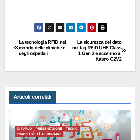
La tecnologia RFID nel
La sicurezza del dato
Navigazione
mondo delle cliniche e
nei tag RFID UHF Class
degli ospedali
1 Gen 2 e accenno al
articoli
futuro G2V2
Articoli correlati
IO-PARLO
PRESENTAZIONE
TECNICI
TRACCIABILITÀ ALIMENTARE