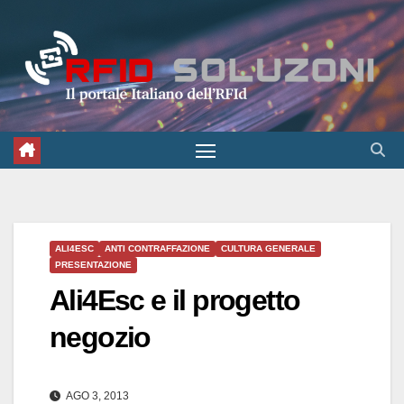
Salta
al
contenuto
ALI4ESC
ANTI CONTRAFFAZIONE
CULTURA GENERALE
PRESENTAZIONE
Ali4Esc e il progetto
negozio
AGO 3, 2013