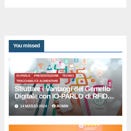
You missed
IO-PARLO
PRESENTAZIONE
TECNICI
TRACCIABILITÀ ALIMENTARE
Sfruttare i Vantaggi del Gemello
Digitale con IO-PARLO di RFID
SISTEMI SRL
14 MARZO 2024
ADMIN