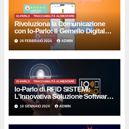
IO-PARLO
TRACCIABILITÀ ALIMENTARE
Rivoluziona la Comunicazione
con Io-Parlo: Il Gemello Digitale
che Semplicemente Parla
26 FEBBRAIO 2024
ADMIN
IO-PARLO
TRACCIABILITÀ ALIMENTARE
Io-Parlo di RFID SISTEMI:
L’Innovativa Soluzione Software
per la Gestione Intelligente delle
10 GENNAIO 2024
ADMIN
Copie Digitali