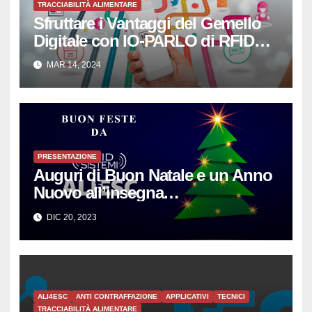
TRACCIABILITÀ ALIMENTARE
Sfruttare i Vantaggi del Gemello
Digitale con IO-PARLO di RFID
SISTEMI SRL
MAR 14, 2024
PRESENTAZIONE
Auguri di Buon Natale e un Anno
Nuovo all’insegna
dell’Innovazione per le PMI
DIC 20, 2023
ALI4ESC
ANTI CONTRAFFAZIONE
APPLICATIVI
TECNICI
TRACCIABILITÀ ALIMENTARE