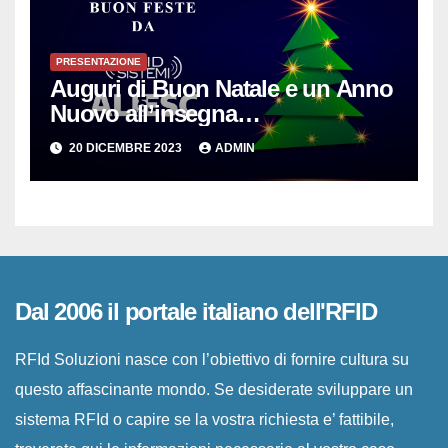
PRESENTAZIONE
Auguri di Buon Natale e un Anno
Nuovo all’insegna
dell’Innovazione per le PMI
20 DICEMBRE 2023
ADMIN
Dal 2006 il portale italiano dell'RFID
RFId Soluzioni nasce con l’obiettivo di fornire cultura su
questo affascinante mondo. Se desiderate sviluppare un
sistema RFId o capire se la vostra richiesta e’ fattibile,