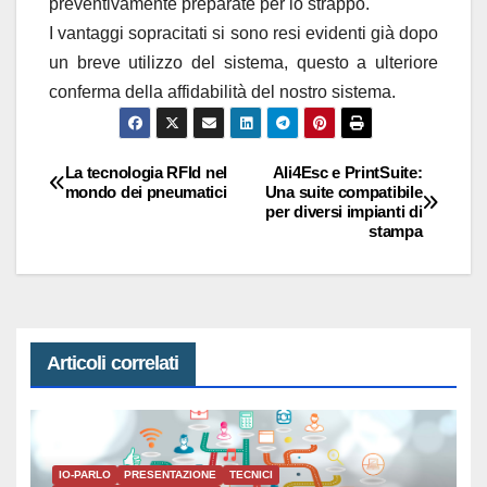
preventivamente preparate per lo strappo.
I vantaggi sopracitati si sono resi evidenti già dopo
un breve utilizzo del sistema, questo a ulteriore
conferma della affidabilità del nostro sistema.
La tecnologia RFId nel
Ali4Esc e PrintSuite:
Navigazione
mondo dei pneumatici
Una suite compatibile
per diversi impianti di
articoli
stampa
Articoli correlati
IO-PARLO
PRESENTAZIONE
TECNICI