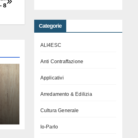
– 8
Categorie
ALI4ESC
Anti Contraffazione
Applicativi
Arredamento & Edilizia
i un
Cultura Generale
la
iera
Io-Parlo