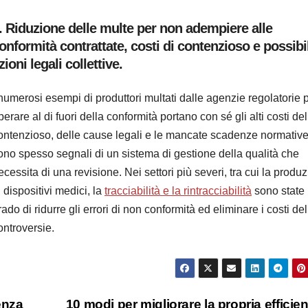
. Riduzione delle multe per non adempiere alle
onformità contrattate, costi di contenzioso e possibil
zioni legali collettive.
 numerosi esempi di produttori multati dalle agenzie regolatorie 
perare al di fuori della conformità portano con sé gli alti costi del
ontenzioso, delle cause legali e le mancate scadenze normativ
ono spesso segnali di un sistema di gestione della qualità che
ecessita di una revisione. Nei settori più severi, tra cui la produ
i dispositivi medici, la
tracciabilità e la rintracciabilità
sono state 
rado di ridurre gli errori di non conformità ed eliminare i costi del
ontroversie.
enza
10 modi per migliorare la propria efficie