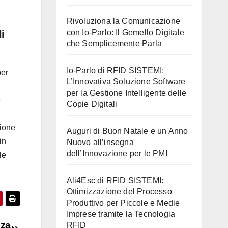
Rivoluziona la Comunicazione
con Io-Parlo: Il Gemello Digitale
i
che Semplicemente Parla
Io-Parlo di RFID SISTEMI:
per
L’Innovativa Soluzione Software
per la Gestione Intelligente delle
e
Copie Digitali
zione
Auguri di Buon Natale e un Anno
in
Nuovo all’insegna
dell’Innovazione per le PMI
le
Ali4Esc di RFID SISTEMI:
Ottimizzazione del Processo
Produttivo per Piccole e Medie
Imprese tramite la Tecnologia
nza
RFID