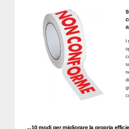
9
c
a
I
o
c
s
n
d
g
c
10 modi per migliorare la propria effici