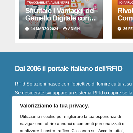
TRACCIABILITÀ ALIMENTARE
IO-PARL
Sfruttare i Vantaggi del
Rivo
Gemello Digitale con
Comu
IO-PARLO di RFID
Parlo
14 MARZO 2024
ADMIN
26 F
SISTEMI SRL
Digit
Semp
Dal 2006 il portale italiano dell'RFID
RFId Soluzioni nasce con l’obiettivo di fornire cultura s
Se desiderate sviluppare un sistema RFId o capire se la vo
troverete qui le informazioni necessarie al vostro caso
Valorizziamo la tua privacy.
Utilizziamo i cookie per migliorare la tua esperienza di
navigazione, offrire annunci o contenuti personalizzati e
analizzare il nostro traffico. Cliccando su "Accetta tutto",