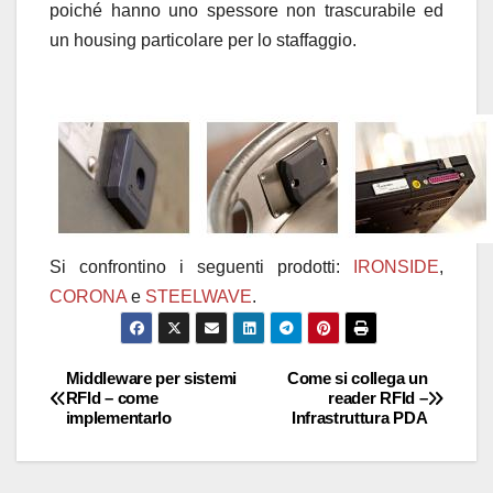
poiché hanno uno spessore non trascurabile ed
un housing particolare per lo staffaggio.
Si confrontino i seguenti prodotti:
IRONSIDE
,
CORONA
e
STEELWAVE
.
Middleware per sistemi
Come si collega un
Navigazione
RFId – come
reader RFId –
implementarlo
Infrastruttura PDA
articoli