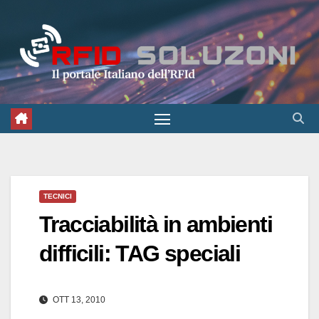
Salta
al
contenuto
TECNICI
Tracciabilità in ambienti
difficili: TAG speciali
OTT 13, 2010