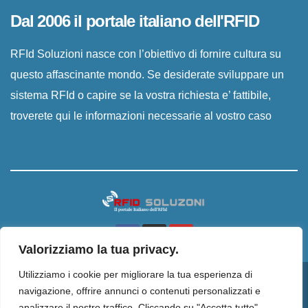
Dal 2006 il portale italiano dell'RFID
RFId Soluzioni nasce con l’obiettivo di fornire cultura su
questo affascinante mondo. Se desiderate sviluppare un
sistema RFId o capire se la vostra richiesta e’ fattibile,
troverete qui le informazioni necessarie al vostro caso
Valorizziamo la tua privacy.
Utilizziamo i cookie per migliorare la tua esperienza di
Proudly powered by WordPress
|
Tema:
Newsup
di
Themeansar
.
navigazione, offrire annunci o contenuti personalizzati e
analizzare il nostro traffico. Cliccando su "Accetta tutto",