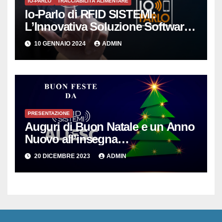
IO-PARLO
TRACCIABILITÀ ALIMENTARE
Io-Parlo di RFID SISTEMI:
L’Innovativa Soluzione Software
per la Gestione Intelligente delle
10 GENNAIO 2024
ADMIN
Copie Digitali
PRESENTAZIONE
Auguri di Buon Natale e un Anno
Nuovo all’insegna
dell’Innovazione per le PMI
20 DICEMBRE 2023
ADMIN