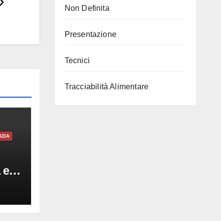
Non Definita
Presentazione
Tecnici
Tracciabilità Alimentare
IZIA
 e
la