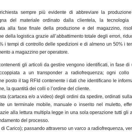
richiesta sempre più evidente di abbreviare la produzion
na del materiale ordinato dalla clientela, la tecnologia
ata alla fase finale della produzione e del magazzino, riso
e della logistica grazie all’abbattimento totale degli errori, rid
% i tempi di controllo delle spedizioni e di almeno un 50% i te
ento a magazzino per operatore.
 contenenti gli articoli da gestire vengono identificati, in fase di
accoppiata a un transponder a radiofrequenza; ogni collo 
ene posto il tag RFId contenente i dati che identificano le inform
, la quantitá dei colli o l’ordine del cliente.
sta (cartacea e/o a video) degli ordini da spedire, ordinati sull
mite un terminale mobile, manuale o inserito nel muletto, effet
zie alla lettura multipla legge in una sola operazione tutti gli ar
’andamento del processo.
 di Carico); passando attraverso un varco a radiofrequenza, v