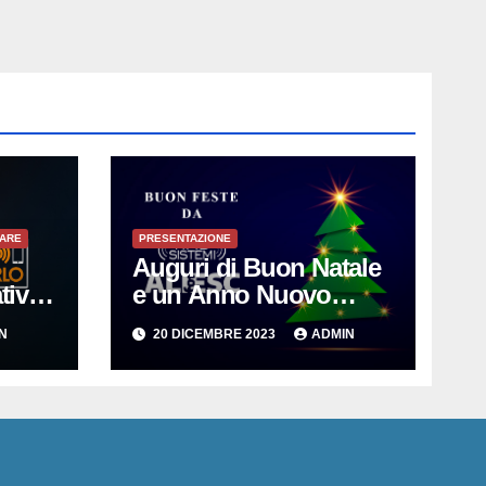
TARE
PRESENTAZIONE
Auguri di Buon Natale
tiva
e un Anno Nuovo
e per
all’insegna
N
20 DICEMBRE 2023
ADMIN
gente
dell’Innovazione per le
i
PMI