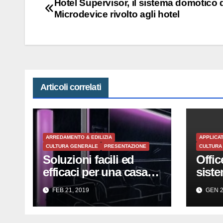
Navigazione
Hotel Supervisor, il sistema domotico 
Microdevice rivolto agli hotel
articoli
Articoli correlati
ARREDAMENTO & EDILIZIA
APPLICAT
CULTURA GENERALE
PRESENTAZIONE
CULTURA
Soluzioni facili ed
Offic
efficaci per una casa
sist
digitale, hotel,
porta
FEB 21, 2019
GEN 2
ospedali e uffici.
nella