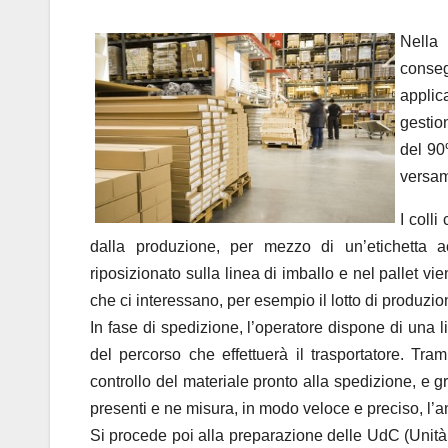
Nella 
conseg
applic
gestion
del 90
versam
I colli
dalla produzione, per mezzo di un’etichetta 
riposizionato sulla linea di imballo e nel pallet vi
che ci interessano, per esempio il lotto di produzione
In fase di spedizione, l’operatore dispone di una li
del percorso che effettuerà il trasportatore. Tra
controllo del materiale pronto alla spedizione, e gra
presenti e ne misura, in modo veloce e preciso, l
Si procede poi alla preparazione delle UdC (Unità