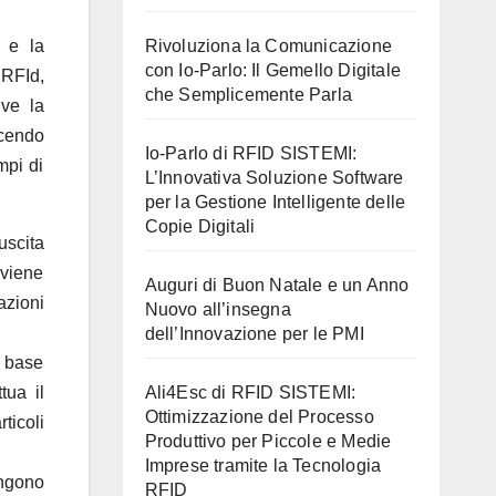
Rivoluziona la Comunicazione
e e la
con Io-Parlo: Il Gemello Digitale
 RFId,
che Semplicemente Parla
lve la
ucendo
Io-Parlo di RFID SISTEMI:
mpi di
L’Innovativa Soluzione Software
per la Gestione Intelligente delle
Copie Digitali
 uscita
viene
Auguri di Buon Natale e un Anno
azioni
Nuovo all’insegna
dell’Innovazione per le PMI
a base
Ali4Esc di RFID SISTEMI:
tua il
Ottimizzazione del Processo
ticoli
Produttivo per Piccole e Medie
Imprese tramite la Tecnologia
engono
RFID