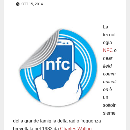
OTT 15, 2014
La
tecnol
ogia
NFC
o
near
field
comm
unicati
on
è
un
sottoin
sieme
della grande famiglia della radio frequenza
brevettata nel 1983 da
Charles Walton
.