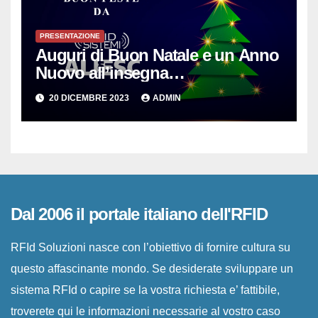
PRESENTAZIONE
Auguri di Buon Natale e un Anno
Nuovo all’insegna
dell’Innovazione per le PMI
20 DICEMBRE 2023
ADMIN
Dal 2006 il portale italiano dell'RFID
RFId Soluzioni nasce con l’obiettivo di fornire cultura su
questo affascinante mondo. Se desiderate sviluppare un
sistema RFId o capire se la vostra richiesta e’ fattibile,
troverete qui le informazioni necessarie al vostro caso