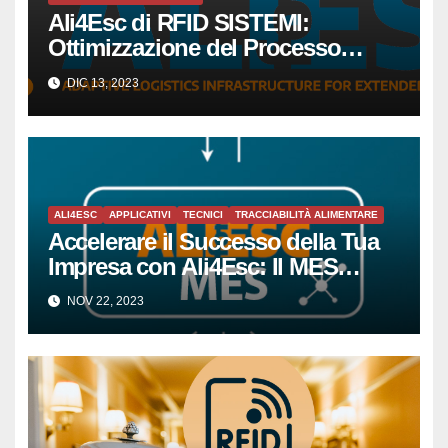
Ali4Esc di RFID SISTEMI:
Ottimizzazione del Processo
Produttivo per Piccole e Medie
DIC 13, 2023
Imprese tramite la Tecnologia
RFID
ALI4ESC
APPLICATIVI
TECNICI
TRACCIABILITÀ ALIMENTARE
Accelerare il Successo della Tua
Impresa con Ali4Esc: Il MES
All’avanguardia per la Piccola e
NOV 22, 2023
Media Impresa