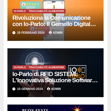
IO-PARLO
TRACCIABILITÀ ALIMENTARE
Rivoluziona la Comunicazione
con Io-Parlo: Il Gemello Digitale
che Semplicemente Parla
26 FEBBRAIO 2024
ADMIN
IO-PARLO
TRACCIABILITÀ ALIMENTARE
Io-Parlo di RFID SISTEMI:
L’Innovativa Soluzione Software
per la Gestione Intelligente delle
10 GENNAIO 2024
ADMIN
Copie Digitali