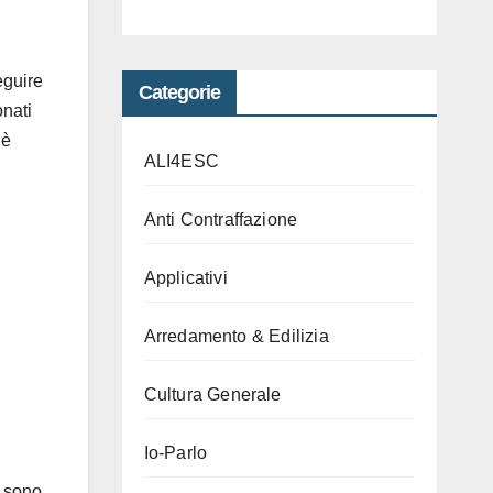
eguire
Categorie
onati
 è
ALI4ESC
Anti Contraffazione
Applicativi
Arredamento & Edilizia
Cultura Generale
Io-Parlo
i sono