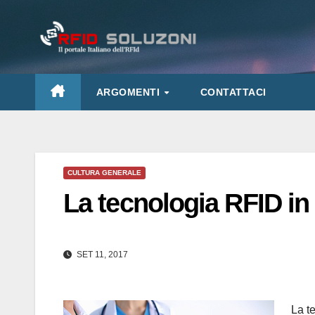
Salta
al
contenuto
ARGOMENTI
CONTATTACI
CULTURA GENERALE
La tecnologia RFID in
SET 11, 2017
La t