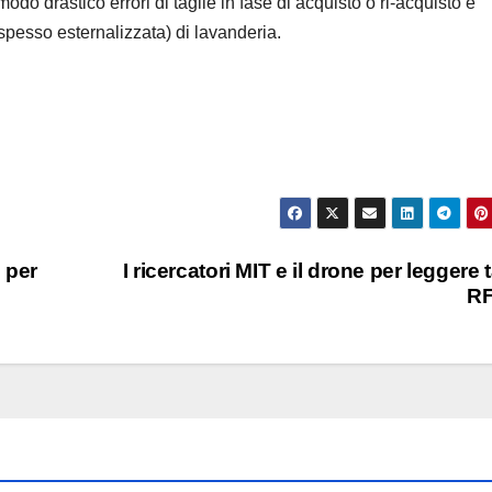
do drastico errori di taglie in fase di acquisto o ri-acquisto e
(spesso esternalizzata) di lavanderia.
 per
I ricercatori MIT e il drone per leggere 
RF