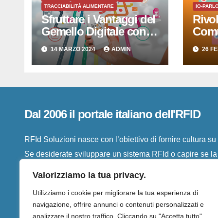
TRACCIABILITÀ ALIMENTARE
IO-PARL
Sfruttare i Vantaggi del
Rivo
Gemello Digitale con
Comu
IO-PARLO di RFID
Parlo
14 MARZO 2024
ADMIN
26 F
SISTEMI SRL
Digit
Semp
Dal 2006 il portale italiano dell'RFID
RFId Soluzioni nasce con l’obiettivo di fornire cultura s
Se desiderate sviluppare un sistema RFId o capire se la vo
troverete qui le informazioni necessarie al vostro caso
Valorizziamo la tua privacy.
Utilizziamo i cookie per migliorare la tua esperienza di
navigazione, offrire annunci o contenuti personalizzati e
analizzare il nostro traffico. Cliccando su "Accetta tutto",