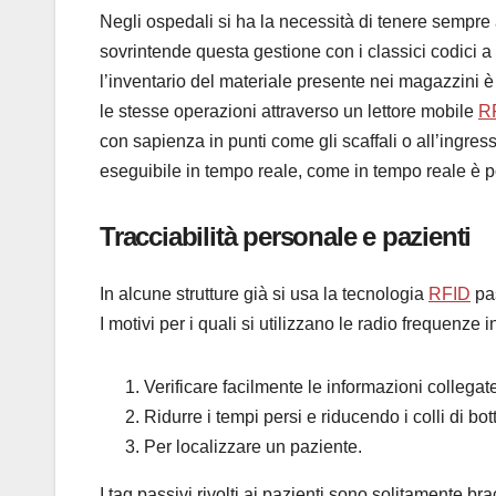
Negli ospedali si ha la necessità di tenere sempre a
sovrintende questa gestione con i classici codici a b
l’inventario del materiale presente nei magazzini è
le stesse operazioni attraverso un lettore mobile
R
con sapienza in punti come gli scaffali o all’ingr
eseguibile in tempo reale, come in tempo reale è po
Tracciabilità personale e pazienti
In alcune strutture già si usa la tecnologia
RFID
pas
I motivi per i quali si utilizzano le radio frequenz
Verificare facilmente le informazioni collegat
Ridurre i tempi persi e riducendo i colli di bo
Per localizzare un paziente.
I tag passivi rivolti ai pazienti sono solitamente bra