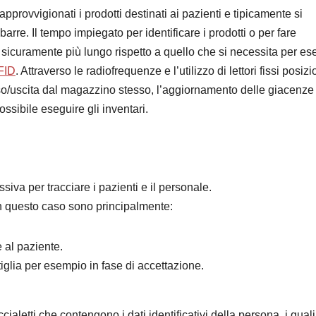
pprovvigionati i prodotti destinati ai pazienti e tipicamente si
arre. Il tempo impiegato per identificare i prodotti o per fare
 sicuramente più lungo rispetto a quello che si necessita per es
FID
. Attraverso le radiofrequenze e l’utilizzo di lettori fissi posizi
esso/uscita dal magazzino stesso, l’aggiornamento delle giacenze
ssibile eseguire gli inventari.
siva per tracciare i pazienti e il personale.
e in questo caso sono principalmente:
e al paziente.
ttiglia per esempio in fase di accettazione.
ccialetti che contengono i dati identificativi della persona, i qual