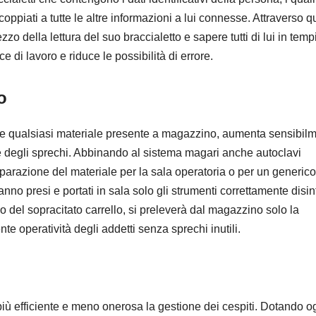
oppiati a tutte le altre informazioni a lui connesse. Attraverso q
zo della lettura del suo braccialetto e sapere tutti di lui in temp
di lavoro e riduce le possibilità di errore.
o
 e qualsiasi materiale presente a magazzino, aumenta sensibil
e degli sprechi. Abbinando al sistema magari anche autoclavi
reparazione del materiale per la sala operatoria o per un generico
no presi e portati in sala solo gli strumenti correttamente disinf
o del sopracitato carrello, si preleverà dal magazzino solo la
te operatività degli addetti senza sprechi inutili.
 più efficiente e meno onerosa la gestione dei cespiti. Dotando o