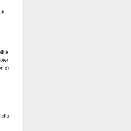
 di
ilità
oter
on è)
nella