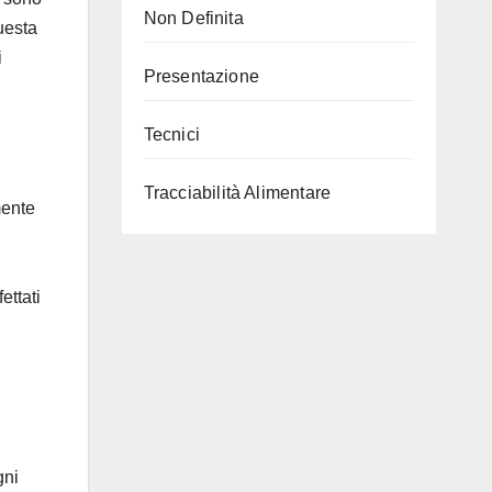
Non Definita
uesta
i
Presentazione
Tecnici
Tracciabilità Alimentare
mente
ettati
gni