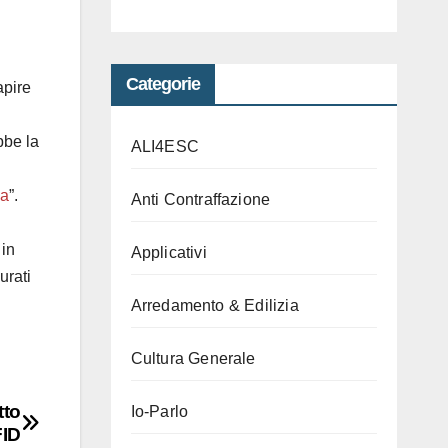
Categorie
apire
bbe la
ALI4ESC
za
”.
Anti Contraffazione
 in
Applicativi
urati
Arredamento & Edilizia
Cultura Generale
tto
Io-Parlo
ID