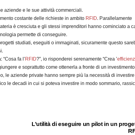
ue aziende e le sue attività commerciali.
mento costante delle richieste in ambito
RFID
. Parallelamente
eria è cresciuta e gli stessi imprenditori hanno cominciato a c
cnologia permette di conseguire.
progetti studiati, eseguiti o immaginati, sicuramente questo sare
i.
: “Cosa fa l’
RFID
?”, io risponderei serenamente “Crea ’
efficien
ungere e soprattutto come ottenerla a fronte di un investimento
no, le aziende private hanno sempre più la necessità di investire
co le decadi in cui si poteva investire in modo sommario, rassic
L’utilità di eseguire un pilot in un proge
RF