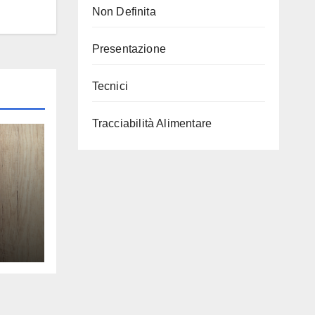
Non Definita
Presentazione
Tecnici
Tracciabilità Alimentare
i un
la
iera