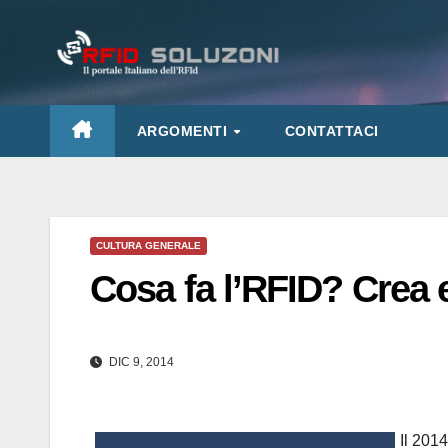
Salta
al
contenuto
ARGOMENTI
CONTATTACI
CULTURA GENERALE
Cosa fa l’RFID? Crea e
DIC 9, 2014
Il 201