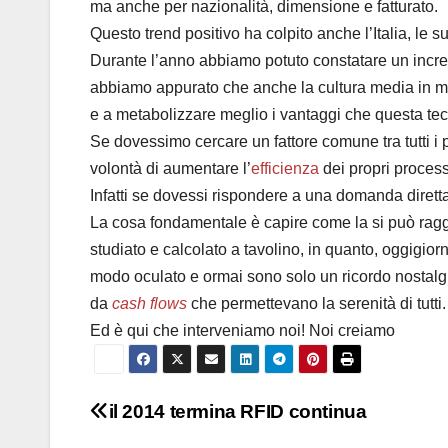
ma anche per nazionalità, dimensione e fatturato.
Questo trend positivo ha colpito anche l’Italia, le s
Durante l’anno abbiamo potuto constatare un incre
abbiamo appurato che anche la cultura media in mat
e a metabolizzare meglio i vantaggi che questa te
Se dovessimo cercare un fattore comune tra tutti i 
volontà di aumentare l’
efficienza
dei propri process
Infatti se dovessi rispondere a una domanda diretta
La cosa fondamentale è capire come la si può raggi
studiato e calcolato a tavolino, in quanto, oggigior
modo oculato e ormai sono solo un ricordo nostalgi
da
cash flows
che permettevano la serenità di tutti.
Ed è qui che interveniamo noi! Noi creiamo
Navigazione
il 2014 termina RFID continua