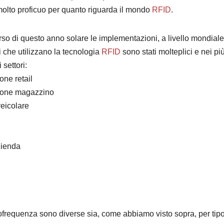
olto proficuo per quanto riguarda il mondo
RFID
.
rso di questo anno solare le implementazioni, a livello mondiale
i che utilizzano la tecnologia
RFID
sono stati molteplici e nei pi
 settori:
one retail
ione magazzino
veicolare
zienda
ofrequenza sono diverse sia, come abbiamo visto sopra, per tip