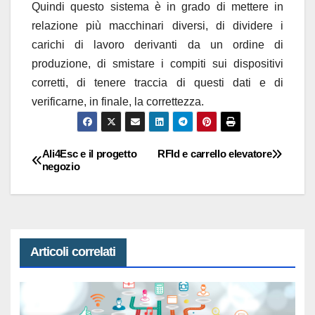
Quindi questo sistema è in grado di mettere in
relazione più macchinari diversi, di dividere i
carichi di lavoro derivanti da un ordine di
produzione, di smistare i compiti sui dispositivi
corretti, di tenere traccia di questi dati e di
verificarne, in finale, la correttezza.
Ali4Esc e il progetto
RFId e carrello elevatore
Navigazione
negozio
articoli
Articoli correlati