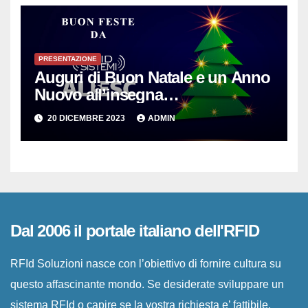
PRESENTAZIONE
Auguri di Buon Natale e un Anno
Nuovo all’insegna
dell’Innovazione per le PMI
20 DICEMBRE 2023
ADMIN
Dal 2006 il portale italiano dell'RFID
RFId Soluzioni nasce con l’obiettivo di fornire cultura su
questo affascinante mondo. Se desiderate sviluppare un
sistema RFId o capire se la vostra richiesta e’ fattibile,