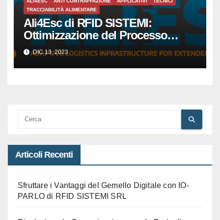
ALI4ESC
ANTI CONTRAFFAZIONE
APPLICATIVI
TECNICI
TRACCIABILITÀ ALIMENTARE
Ali4Esc di RFID SISTEMI:
Ottimizzazione del Processo
Produttivo per Piccole e Medie
DIC 13, 2023
Imprese tramite la Tecnologia
RFID
Articoli Recenti
Sfruttare i Vantaggi del Gemello Digitale con IO-
PARLO di RFID SISTEMI SRL