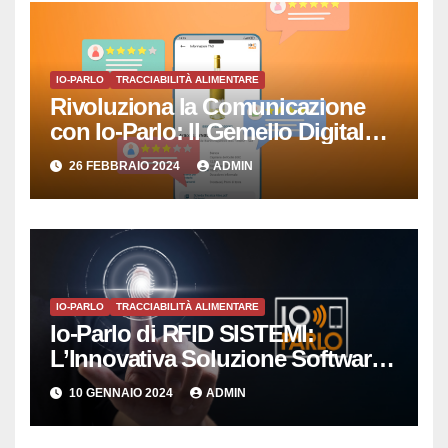
IO-PARLO
TRACCIABILITÀ ALIMENTARE
Rivoluziona la Comunicazione
con Io-Parlo: Il Gemello Digitale
che Semplicemente Parla
26 FEBBRAIO 2024
ADMIN
IO-PARLO
TRACCIABILITÀ ALIMENTARE
Io-Parlo di RFID SISTEMI:
L’Innovativa Soluzione Software
per la Gestione Intelligente delle
10 GENNAIO 2024
ADMIN
Copie Digitali