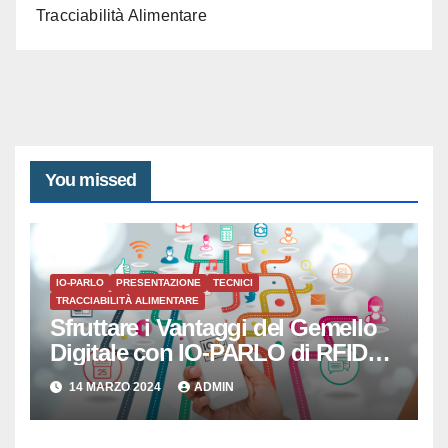
Tracciabilità Alimentare
You missed
IO-PARLO
PRESENTAZIONE
TECNICI
TRACCIABILITÀ ALIMENTARE
Sfruttare i Vantaggi del Gemello
Digitale con IO-PARLO di RFID
SISTEMI SRL
14 MARZO 2024
ADMIN