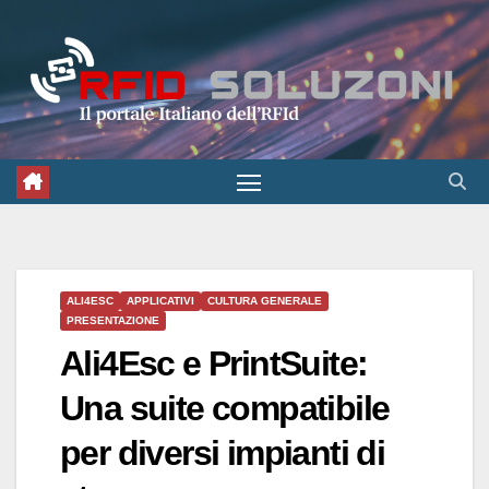
Salta
al
contenuto
ALI4ESC
APPLICATIVI
CULTURA GENERALE
PRESENTAZIONE
Ali4Esc e PrintSuite:
Una suite compatibile
per diversi impianti di